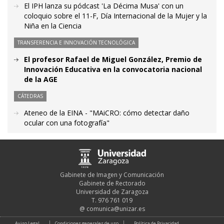
El IPH lanza su pódcast 'La Décima Musa' con un
coloquio sobre el 11-F, Día Internacional de la Mujer y la
Niña en la Ciencia
TRANSFERENCIA E INNOVACIÓN TECNOLÓGICA
El profesor Rafael de Miguel González, Premio de
Innovación Educativa en la convocatoria nacional
de la AGE
CÁTEDRAS
Ateneo de la EINA - "MAiCRO: cómo detectar daño
ocular con una fotografía"
Gabinete de Imagen y Comunicación
Gabinete de Rectorado
Universidad de Zaragoza
T. 976 761 019
@
comunica@unizar.es
Aviso Legal
Condiciones generales de uso
Política de Privacidad