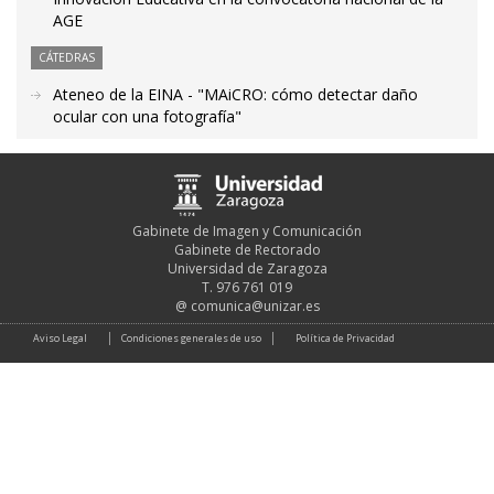
AGE
CÁTEDRAS
Ateneo de la EINA - "MAiCRO: cómo detectar daño
ocular con una fotografía"
Gabinete de Imagen y Comunicación
Gabinete de Rectorado
Universidad de Zaragoza
T. 976 761 019
@
comunica@unizar.es
Aviso Legal
Condiciones generales de uso
Política de Privacidad