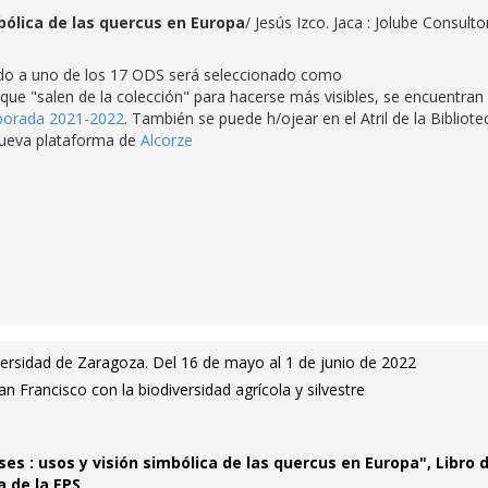
bólica de las quercus en Europa
/ Jesús Izco. Jaca : Jolube Consulto
gado a uno de los 17 ODS será seleccionado como
e "salen de la colección" para hacerse más visibles, se encuentran
porada 2021-2022
. También se puede h/ojear en el Atril de la Bibliote
 nueva plataforma de
Alcorze
versidad de Zaragoza. Del 16 de mayo al 1 de junio de 2022
 Francisco con la biodiversidad agrícola y silvestre
es : usos y visión simbólica de las quercus en Europa", Libro d
a de la EPS