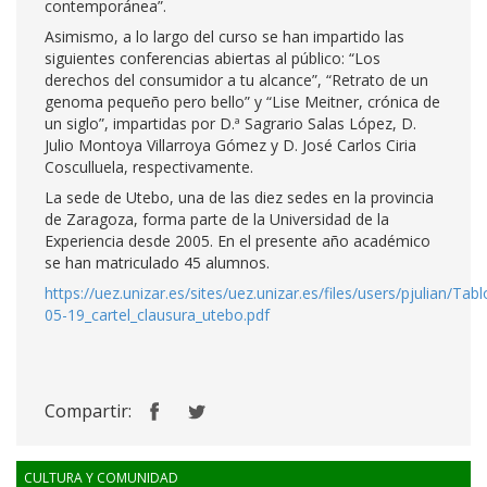
contemporánea”.
Asimismo, a lo largo del curso se han impartido las
siguientes conferencias abiertas al público: “Los
derechos del consumidor a tu alcance”, “Retrato de un
genoma pequeño pero bello” y “Lise Meitner, crónica de
un siglo”, impartidas por D.ª Sagrario Salas López, D.
Julio Montoya Villarroya Gómez y D. José Carlos Ciria
Cosculluela, respectivamente.
La sede de Utebo, una de las diez sedes en la provincia
de Zaragoza, forma parte de la Universidad de la
Experiencia desde 2005. En el presente año académico
se han matriculado 45 alumnos.
https://uez.unizar.es/sites/uez.unizar.es/files/users/pjulian/Ta
05-19_cartel_clausura_utebo.pdf
Compartir:
CULTURA Y COMUNIDAD