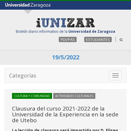
Boletín diario informativo de la
Universidad de Zaragoza
PDI/PAS
ESTUDIANTES
19/5/2022
Categorías
Toggle
navigati
CULTURA Y COMUNIDAD
ACTIVIDADES CULTURALES
Clausura del curso 2021-2022 de la
Universidad de la Experiencia en la sede
de Utebo
La lección de clausura será impartida por D. Eliseo