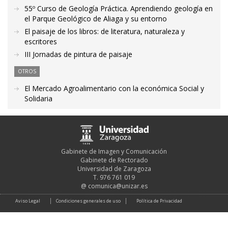
55º Curso de Geología Práctica. Aprendiendo geología en
el Parque Geológico de Aliaga y su entorno
El paisaje de los libros: de literatura, naturaleza y
escritores
III Jornadas de pintura de paisaje
OTROS
El Mercado Agroalimentario con la económica Social y
Solidaria
Gabinete de Imagen y Comunicación
Gabinete de Rectorado
Universidad de Zaragoza
T. 976 761 019
@
comunica@unizar.es
Aviso Legal
Condiciones generales de uso
Política de Privacidad