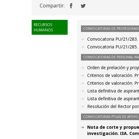
Compartir:
RECURSOS
CONVOCATORIAS DE PROFESORAD
HUMANOS
Convocatoria PU/21/283. 
Convocatoria PU/21/285. 
CONVOCATORIAS DE PERSONAL IN
Orden de prelación y pro
Criterios de valoración. 
Criterios de valoración. 
Lista definitiva de aspir
Lista definitiva de aspir
Resolución del Rector por
CONVOCATORIAS PTGAS DE APOYO A
Nota de corte y propues
investigación. I3A. Co