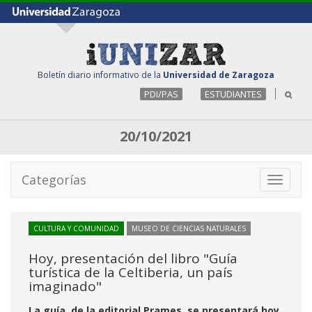
Boletín diario informativo de la
Universidad de Zaragoza
PDI/PAS
ESTUDIANTES
20/10/2021
Categorías
Toggle
navigati
CULTURA Y COMUNIDAD
MUSEO DE CIENCIAS NATURALES
Hoy, presentación del libro "Guía
turística de la Celtiberia, un país
imaginado"
La guía, de la editorial Prames, se presentará hoy