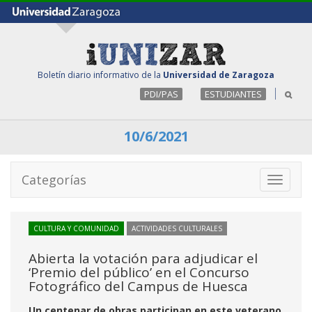
Boletín diario informativo de la
Universidad de Zaragoza
PDI/PAS
ESTUDIANTES
10/6/2021
Categorías
Toggle
navigati
CULTURA Y COMUNIDAD
ACTIVIDADES CULTURALES
Abierta la votación para adjudicar el
‘Premio del público’ en el Concurso
Fotográfico del Campus de Huesca
Un centenar de obras participan en este veterano