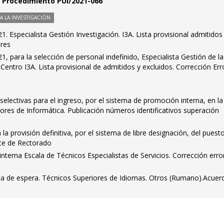
n. Procedimiento PUI/2021-066
 LA INVESTIGACIÓN
. Especialista Gestión Investigación. I3A. Lista provisional admitidos
ores
, para la selección de personal indefinido, Especialista Gestión de la
 Centro I3A. Lista provisional de admitidos y excluidos. Corrección Err
electivas para el ingreso, por el sistema de promoción interna, en la
ores de Informática. Publicación números identificativos superación
la provisión definitiva, por el sistema de libre designación, del puest
ete de Rectorado
terna Escala de Técnicos Especialistas de Servicios. Corrección erro
sta de espera. Técnicos Superiores de Idiomas. Otros (Rumano).Acuer