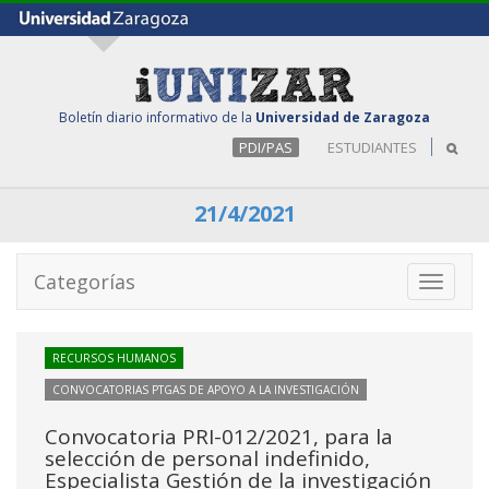
Boletín diario informativo de la
Universidad de Zaragoza
PDI/PAS
ESTUDIANTES
21/4/2021
Categorías
Toggle
navigati
RECURSOS HUMANOS
CONVOCATORIAS PTGAS DE APOYO A LA INVESTIGACIÓN
Convocatoria PRI-012/2021, para la
selección de personal indefinido,
Especialista Gestión de la investigación