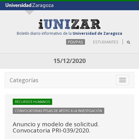
Boletín diario informativo de la
Universidad de Zaragoza
PDI/PAS
ESTUDIANTES
15/12/2020
Categorías
Toggle
navigati
RECURSOS HUMANOS
CONVOCATORIAS PTGAS DE APOYO A LA INVESTIGACIÓN
Anuncio y modelo de solicitud.
Convocatoria PRI-039/2020.