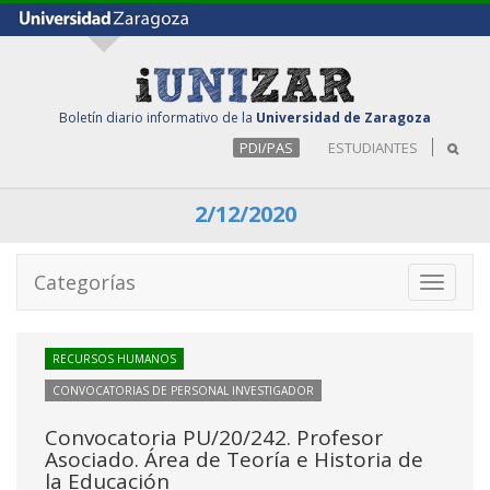
Boletín diario informativo de la
Universidad de Zaragoza
PDI/PAS
ESTUDIANTES
2/12/2020
Categorías
Toggle
navigati
RECURSOS HUMANOS
CONVOCATORIAS DE PERSONAL INVESTIGADOR
Convocatoria PU/20/242. Profesor
Asociado. Área de Teoría e Historia de
la Educación