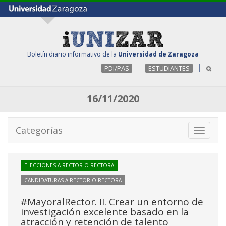
Boletín diario informativo de la
Universidad de Zaragoza
PDI/PAS
ESTUDIANTES
16/11/2020
Categorías
Toggle
navigati
ELECCIONES A RECTOR O RECTORA
CANDIDATURAS A RECTOR O RECTORA
#MayoralRector. II. Crear un entorno de
investigación excelente basado en la
atracción y retención de talento