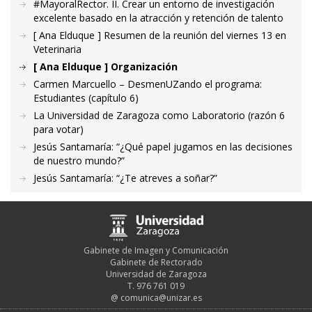
#MayoralRector. II. Crear un entorno de investigación
excelente basado en la atracción y retención de talento
[ Ana Elduque ] Resumen de la reunión del viernes 13 en
Veterinaria
[ Ana Elduque ] Organización
Carmen Marcuello – DesmenUZando el programa:
Estudiantes (capítulo 6)
La Universidad de Zaragoza como Laboratorio (razón 6
para votar)
Jesús Santamaría: “¿Qué papel jugamos en las decisiones
de nuestro mundo?”
Jesús Santamaría: “¿Te atreves a soñar?”
Gabinete de Imagen y Comunicación
Gabinete de Rectorado
Universidad de Zaragoza
T. 976 761 019
@
comunica@unizar.es