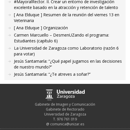
#MayoralRector. II. Crear un entorno de investigación
excelente basado en la atracción y retención de talento
[ Ana Elduque ] Resumen de la reunión del viernes 13 en
Veterinaria
[ Ana Elduque ] Organización
Carmen Marcuello – DesmenUZando el programa:
Estudiantes (capítulo 6)
La Universidad de Zaragoza como Laboratorio (razón 6
para votar)
Jesús Santamaría: “¿Qué papel jugamos en las decisiones
de nuestro mundo?”
Jesús Santamaría: “¿Te atreves a soñar?”
Gabinete de Imagen y Comunicación
Gabinete de Rectorado
Universidad de Zaragoza
T. 976 761 019
@
comunica@unizar.es