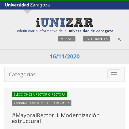
Boletín diario informativo de la
Universidad de Zaragoza
PDI/PAS
ESTUDIANTES
16/11/2020
Categorías
Toggle
navigati
ELECCIONES A RECTOR O RECTORA
CANDIDATURAS A RECTOR O RECTORA
#MayoralRector. I. Modernización
estructural