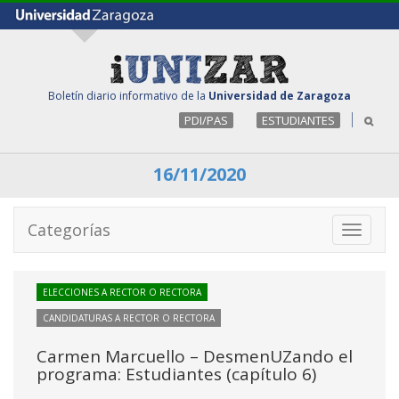
Boletín diario informativo de la
Universidad de Zaragoza
PDI/PAS
ESTUDIANTES
16/11/2020
Categorías
Toggle
navigati
ELECCIONES A RECTOR O RECTORA
CANDIDATURAS A RECTOR O RECTORA
Carmen Marcuello – DesmenUZando el
programa: Estudiantes (capítulo 6)