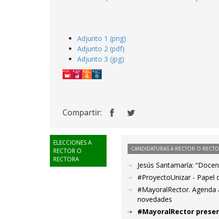
Adjunto 1 (png)
Adjunto 2 (pdf)
Adjunto 3 (jpg)
Compartir:
ELECCIONES A
CANDIDATURAS A RECTOR O RECT
RECTOR O
RECTORA
Jesús Santamaría: “Docenc
#ProyectoUnizar - Papel 
#MayoralRector. Agenda a
novedades
#MayoralRector presen