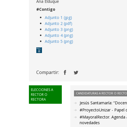
Ana Elduque
#Contigo
Adjunto 1 (jpg)
Adjunto 2 (pdf)
Adjunto 3 (png)
Adjunto 4 (png)
Adjunto 5 (png)
Compartir:
ELECCIONES A
CANDIDATURAS A RECTOR O RECT
RECTOR O
RECTORA
Jesús Santamaría: “Docenc
#ProyectoUnizar - Papel 
#MayoralRector. Agenda a
novedades