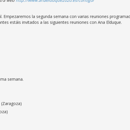
stra web
http://www.anaelduque2020.es/contigo/
al. Empezaremos la segunda semana con varias reuniones programa
ntes estáis invitados a las siguientes reuniones con Ana Elduque.
xima semana.
o (Zaragoza)
goza)