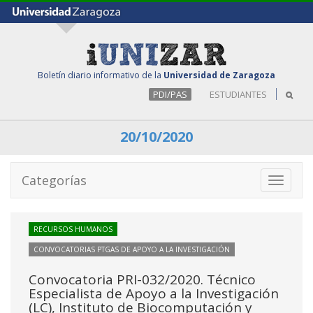
Boletín diario informativo de la
Universidad de Zaragoza
PDI/PAS
ESTUDIANTES
20/10/2020
Categorías
Toggle
navigati
RECURSOS HUMANOS
CONVOCATORIAS PTGAS DE APOYO A LA INVESTIGACIÓN
Convocatoria PRI-032/2020. Técnico
Especialista de Apoyo a la Investigación
(LC), Instituto de Biocomputación y