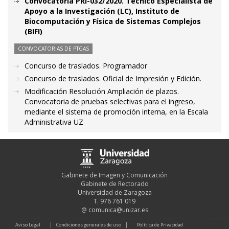
Convocatoria PRI-032/2020. Técnico Especialista de
Apoyo a la Investigación (LC), Instituto de
Biocomputación y Física de Sistemas Complejos
(BIFI)
CONVOCATORIAS DE PTGAS
Concurso de traslados. Programador
Concurso de traslados. Oficial de Impresión y Edición.
Modificación Resolución Ampliación de plazos.
Convocatoria de pruebas selectivas para el ingreso,
mediante el sistema de promoción interna, en la Escala
Administrativa UZ
Gabinete de Imagen y Comunicación
Gabinete de Rectorado
Universidad de Zaragoza
T. 976 761 019
@
comunica@unizar.es
Aviso Legal
Condiciones generales de uso
Política de Privacidad