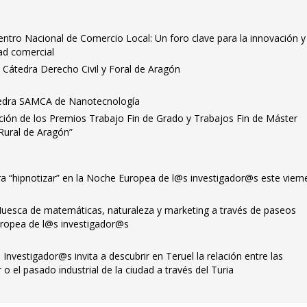
ntro Nacional de Comercio Local: Un foro clave para la innovación y
dad comercial
 Cátedra Derecho Civil y Foral de Aragón
átedra SAMCA de Nanotecnología
ición de los Premios Trabajo Fin de Grado y Trabajos Fin de Máster
Rural de Aragón”
ra “hipnotizar” en la Noche Europea de l@s investigador@s este viern
Huesca de matemáticas, naturaleza y marketing a través de paseos
Europea de l@s investigador@s
nvestigador@s invita a descubrir en Teruel la relación entre las
o el pasado industrial de la ciudad a través del Turia