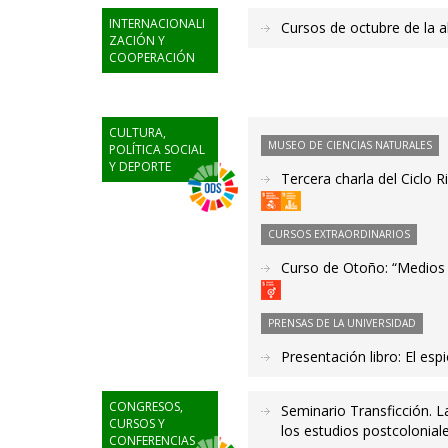
INTERNACIONALI
Cursos de octubre de la a
ZACIÓN Y
COOPERACIÓN
CULTURA,
MUSEO DE CIENCIAS NATURALES
POLÍTICA SOCIAL
Y DEPORTE
Tercera charla del Ciclo
CURSOS EXTRAORDINARIOS
Curso de Otoño: “Medios
PRENSAS DE LA UNIVERSIDAD
Presentación libro: El es
CONGRESOS,
Seminario Transficción. 
CURSOS Y
los estudios postcolonial
CONFERENCIAS