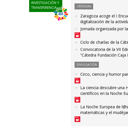
INVESTIGACIÓN Y
CÁTEDRAS
TRANSFERENCIA
Zaragoza acoge el I Encue
digitalización de la activi
Jornada organizada por la
Ciclo de charlas de la C
Convocatoria de la VII Ed
“Cátedra Fundación Caja 
DIVULGACIÓN
Circo, ciencia y humor pa
La ciencia descubre una 
científicos en la Noche 
La Noche Europea de l@s I
matemáticas y el mudéjar 