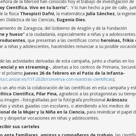
 Señora de la Merced
han conocido hoy el trabajo de investigación de
oy Científica. Vivo en tu barrio”.
Y lo han hecho a pie de calle, jun
e la física
Theopisti Dafni
, la matemática
Julia Sánchez
, la ingeni
 en
Didáctica de las Ciencias,
Eugenia Dies.
tamiento de Zaragoza, del Gobierno de Aragón y de la Fundación
rne y hueso”
a la ciudadanía, especialmente a niñas y a adolescentes
producentes
, que presentan a las científicas como
heroínas, frikis 
r a niñas y adolescentes, haciéndoles renunciar a su posible vocació
 de las actividades derivadas de esta campaña, junto a charlas en los
encial y en streaming-
, abiertas a los centros de Primaria, Secund
ar el próximo
jueves 26 de febrero en el Patio de la Infanta-
//ucc.unizar.es/11f-2026/conversa-con-nuestras-cientificas
).
do un año más la colaboración de las científicas en esta campaña y es
ítica Científica, Pilar Pina,
agradeció a las protagonistas su tiemp
su imagen –fotografiadas por la fotógrafa profesional
Aránzazu
harlas y visitas guiadas con escolares, o atendiendo a los medios de
ional de la Mujer y la Niña en la Ciencia,
para revindicar el papel d
ro y despertar vocaciones en niñas y adolescentes.
ecibir sus carteles
nfo ante familiares, amigos y compañeros de trabajo,
las científi