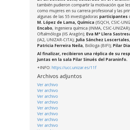
también pudieron compartir la motivación que les l
como mujeres en su carrera profesional y las prin
algunas de las 55 investigadoras
participantes
M. López de Lama, Química
(ISQCH, CSIC-UNI
Encabo
, Ingeniera química (INMA, CSIC-UNIZAR)
Oftalmóloga (IIS Aragón);
Eva Mª Llera Sastres
(IA2, UNIZAR-CITA);
Julia Sánchez Loscertales
Patricia Ferreira Neila
, Bióloga (BIFI);
Pilar Di
Al finalizar, recibieron una réplica de su 
juntas en la sala Pilar Sinués del Paraninfo.
+INFO:
https://ucc.unizar.es/11f
Archivos adjuntos
Ver archivo
Ver archivo
Ver archivo
Ver archivo
Ver archivo
Ver archivo
Ver archivo
Ver archivo