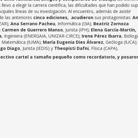
levo a elegir la carrera científica, las dificultades que han podido su
cipales líneas de su investigación. Al encuentro, además de asistir
de las anteriores
cinco ediciones, acudieron
sus protagonistas:
An
ZAR);
Ana Serrano Pacheu
, Informática (I3A);
Beatriz Zornoza
;
Carmen de Guerrero Manso
, Jurista (IPH);
Elena García-Martín,
a
, Ingeniera (ENERGAIA, UNIZAR-CIRCE);
Irene Pérez Ibarra
, Biólog
, Matemática (IUMA);
María Eugenia Dies Álvarez
, Geóloga (IUCA);
ago Diago
, Jurista (IEDIS) y
Theopisti Dafni
, Física (CAPA).
respectivo cartel a tamaño pequeño como recordatorio, y posaro