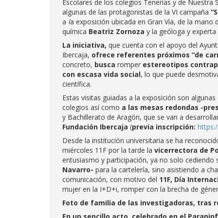
Escolares de los colegios Tenerías y de Nuestra
algunas de las protagonistas de la VI campaña
“S
a
l
a exposición ubicada en Gran Vía, de la mano d
química
Beatriz Zornoza
y la geóloga y experta
La iniciativa,
que cuenta con el apoyo del Ayun
Ibercaja,
ofrece referentes próximos “de ca
concreto,
busca
romper
estereotipos contra
con escasa vida social
, lo que puede desmotiva
científica.
Estas visitas guiadas a la exposición son algunas
colegios así como
a las mesas redondas -pres
y Bachillerato de Aragón, que se van a desarroll
Fundación Ibercaja
(
previa inscripción:
https:
Desde la institución universitaria se ha reconoci
miércoles 11F por la tarde la
vicerrectora de Pol
entusiasmo y participación, ya no solo cediendo 
Navarro-
para la cartelería, sino asistiendo a c
comunicación, con motivo del
11F, Día Internac
mujer en la I+D+i, romper con la brecha de géne
Foto de familia de las investigadoras, tras r
En un sencillo acto, celebrado en el Parani