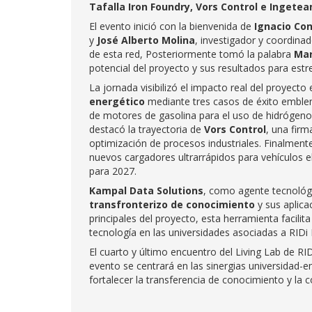
Tafalla Iron Foundry, Vors Control e Ingete
El evento inició con la bienvenida de
Ignacio Con
y
José Alberto Molina
, investigador y coordinad
de esta red, Posteriormente tomó la palabra
Mar
potencial del proyecto y sus resultados para estr
La jornada visibilizó el impacto real del proyecto 
energético
mediante tres casos de éxito emblem
de motores de gasolina para el uso de hidrógen
destacó la trayectoria de
Vors Control
, una firm
optimización de procesos industriales. Finalment
nuevos cargadores ultrarrápidos para vehículos e
para 2027.
Kampal Data Solutions
, como agente tecnológic
transfronterizo de conocimiento
y sus aplic
principales del proyecto, esta herramienta facilit
tecnología en las universidades asociadas a RIDi 
El cuarto y último encuentro del Living Lab de RID
evento se centrará en las sinergias universidad-
fortalecer la transferencia de conocimiento y la 