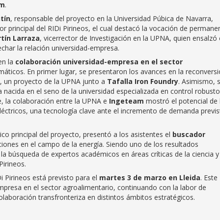
am
.
tín
, responsable del proyecto en la Universidad Púbica de Navarra,
or principal del RIDi Pirineos, el cual destacó la vocación de permane
tín Larraza
, vicerrector de Investigación en la UPNA, quien ensalzó 
echar la relación universidad-empresa.
en la
colaboración universidad-empresa en el sector
áticos. En primer lugar, se presentaron los avances en la reconvers
o, un proyecto de la UPNA junto a
Tafalla Iron Foundry
. Asimismo, 
a nacida en el seno de la universidad especializada en control robusto
e, la colaboración entre la UPNA e
Ingeteam
mostró el potencial de 
léctricos, una tecnología clave ante el incremento de demanda previs
o principal del proyecto, presentó a los asistentes el
buscador
aciones en el campo de la energía. Siendo uno de los resultados
a la búsqueda de expertos académicos en áreas críticas de la ciencia y
Pirineos.
i Pirineos está previsto para el
martes 3 de marzo en Lleida
. Este
empresa en el sector agroalimentario, continuando con la labor de
colaboración transfronteriza en distintos ámbitos estratégicos.