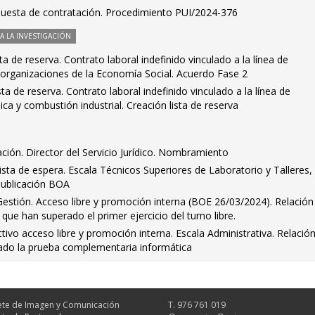
puesta de contratación. Procedimiento PUI/2024-376
 LA INVESTIGACIÓN
a de reserva. Contrato laboral indefinido vinculado a la línea de
 organizaciones de la Economía Social. Acuerdo Fase 2
ta de reserva. Contrato laboral indefinido vinculado a la línea de
ca y combustión industrial. Creación lista de reserva
ción. Director del Servicio Jurídico. Nombramiento
ista de espera. Escala Técnicos Superiores de Laboratorio y Talleres,
Publicación BOA
estión. Acceso libre y promoción interna (BOE 26/03/2024). Relación
que han superado el primer ejercicio del turno libre.
ivo acceso libre y promoción interna. Escala Administrativa. Relació
ado la prueba complementaria informática
te de Imagen y Comunicación
T. 976 761 019