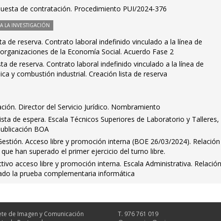
puesta de contratación. Procedimiento PUI/2024-376
 LA INVESTIGACIÓN
a de reserva. Contrato laboral indefinido vinculado a la línea de
 organizaciones de la Economía Social. Acuerdo Fase 2
ta de reserva. Contrato laboral indefinido vinculado a la línea de
ca y combustión industrial. Creación lista de reserva
ción. Director del Servicio Jurídico. Nombramiento
ista de espera. Escala Técnicos Superiores de Laboratorio y Talleres,
Publicación BOA
estión. Acceso libre y promoción interna (BOE 26/03/2024). Relación
que han superado el primer ejercicio del turno libre.
ivo acceso libre y promoción interna. Escala Administrativa. Relació
ado la prueba complementaria informática
te de Imagen y Comunicación
T. 976 761 019