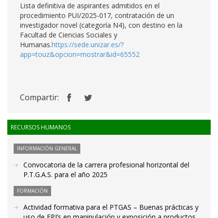
Lista definitiva de aspirantes admitidos en el
procedimiento PUI/2025-017, contratación de un
investigador novel (categoría N4), con destino en la
Facultad de Ciencias Sociales y
Humanas.
https://sede.unizar.es/?
app=touz&opcion=mostrar&id=65552
Compartir:
RECURSOS HUMANOS
INFORMACIÓN GENERAL
Convocatoria de la carrera profesional horizontal del
P.T.G.A.S. para el año 2025
FORMACIÓN
Actividad formativa para el PTGAS – Buenas prácticas y
uso de EPI’s en manipulación y exposición a productos