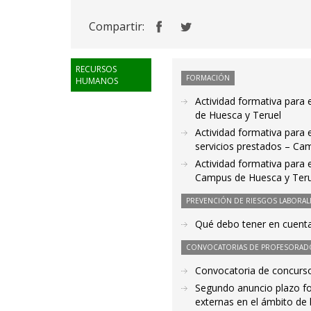
Compartir:
RECURSOS
FORMACIÓN
HUMANOS
Actividad formativa para 
de Huesca y Teruel
Actividad formativa para 
servicios prestados – Ca
Actividad formativa para 
Campus de Huesca y Teru
PREVENCIÓN DE RIESGOS LABORAL
Qué debo tener en cuenta
CONVOCATORIAS DE PROFESORAD
Convocatoria de concurso
Segundo anuncio plazo fo
externas en el ámbito de