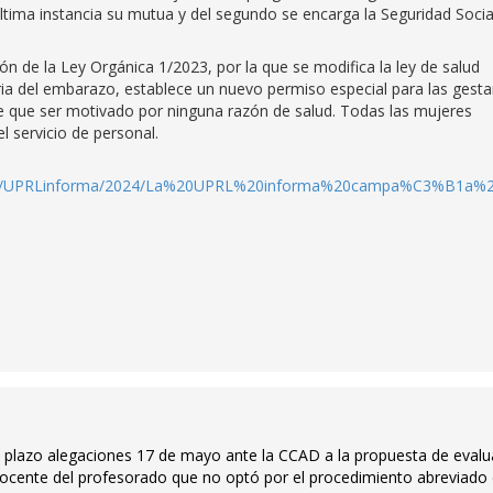
tima instancia su mutua y del segundo se encarga la Seguridad Socia
n de la Ley Orgánica 1/2023, por la que se modifica la ley de salud
aria del embarazo, establece un nuevo permiso especial para las gest
e que ser motivado por ninguna razón de salud. Todas las mujeres
el servicio de personal.
es/archivos/UPRLinforma/2024/La%20UPRL%20informa%20campa%C3
ón plazo alegaciones 17 de mayo ante la CCAD a la propuesta de evalu
d docente del profesorado que no optó por el procedimiento abreviado