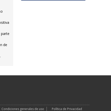
so
sitiva
 parte
ón de
.
Condiciones generales de uso
Política de Privacidad