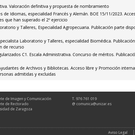
tiva. Valoración definitiva y propuesta de nombramiento
es de Idiomas, especialidad Francés y Alemán. BOE 15/11/2023. Acce
tes que han superado el 2º ejercicio
oratorio y Talleres, Especialidad Agropecuaria. Publicación parte dispo
pecialista Laboratorio y Talleres, especialidad Biomédica. Publicación
ón de recurso
larizados C1. Escala Administrativa. Concurso de méritos. Publicaci
udantes de Archivos y Bibliotecas. Acceso libre y Promoción interna
ersonas admitidas y excluidas
te de Imagen y Comunicación
T. 976 761 019
te de Rectorado
@
comunica@unizar.es
sidad de Zaragoza
Aviso Legal