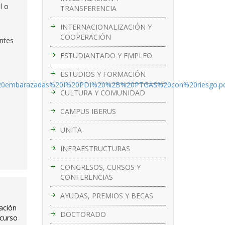
l o
TRANSFERENCIA
INTERNACIONALIZACIÓN Y
COOPERACIÓN
antes
ESTUDIANTADO Y EMPLEO
ESTUDIOS Y FORMACIÓN
%B1a%20embarazadas%20I%20PDI%20%2B%20PTGAS%20con%20riesgo.p
CULTURA Y COMUNIDAD
CAMPUS IBERUS
UNITA
INFRAESTRUCTURAS
CONGRESOS, CURSOS Y
CONFERENCIAS
AYUDAS, PREMIOS Y BECAS
ación
DOCTORADO
 curso