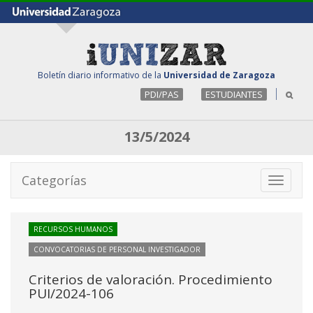
Boletín diario informativo de la
Universidad de Zaragoza
PDI/PAS
ESTUDIANTES
13/5/2024
Categorías
Toggle
navigati
RECURSOS HUMANOS
CONVOCATORIAS DE PERSONAL INVESTIGADOR
Criterios de valoración. Procedimiento
PUI/2024-106