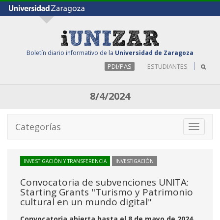
Boletín diario informativo de la
Universidad de Zaragoza
PDI/PAS
ESTUDIANTES
8/4/2024
Categorías
Toggle
navigati
INVESTIGACIÓN Y TRANSFERENCIA
INVESTIGACIÓN
Convocatoria de subvenciones UNITA:
Starting Grants "Turismo y Patrimonio
cultural en un mundo digital"
Convocatoria abierta hasta el 8 de mayo de 2024