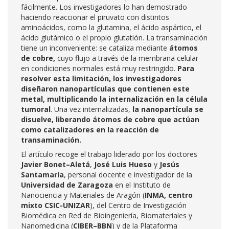
fácilmente. Los investigadores lo han demostrado
haciendo reaccionar el piruvato con distintos
aminoácidos, como la glutamina, el ácido aspártico, el
ácido glutámico o el propio glutatión. La transaminación
tiene un inconveniente: se cataliza mediante
átomos
de cobre,
cuyo flujo a través de la membrana celular
en condiciones normales está muy restringido.
Para
resolver esta limitación, los investigadores
diseñaron nanopartículas que contienen este
metal, multiplicando la internalización en la célula
tumoral
. Una vez internalizadas,
la nanopartícula se
disuelve, liberando átomos de cobre que actúan
como catalizadores en la reacción de
transaminación.
El artículo recoge el trabajo liderado por los doctores
Javier Bonet–Aletá
,
José Luis Hueso
y
Jesús
Santamaría
, personal docente e investigador de la
Universidad de Zaragoza
en el Instituto de
Nanociencia y Materiales de Aragón (
INMA, centro
mixto CSIC-UNIZAR
), del Centro de Investigación
Biomédica en Red de Bioingeniería, Biomateriales y
Nanomedicina (
CIBER–BBN
) y de la Plataforma