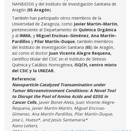
NANBIOSIS y del Instituto de Investigación Sanitaria de
Aragón (
IIS Aragón
).
También han participado otros miembros de la
Universidad de Zaragoza, como
Javier Martin–Martin
,
perteneciente al Departamento de
Química Orgánica
y al
INMA
, y
Miguel Encinas–Giménez
,
Ana Martín–
Pardillos
y
Pilar Martín–Duque
, también miembros
del Instituto de Investigación Sanitaria (
IIS
) de Aragón,
así como el doctor
Juan Vicente Alegre Requena,
científico titular del CSIC en el Instituto de Síntesis
Química y Catálisis Homogénea,
ISQCH, centro mixto
del CSIC y la UNIZAR.
Referencia:
Nanoparticle-Catalyzed Transamination under
Tumor Microenvironment Conditions: A Novel Tool
to Disrupt the Pool of Amino Acids and GSSG in
Cancer Cells.
Javier Bonet-Aleta, Juan Vicente Alegre-
Requena, Javier Martin-Martin, Miguel Encinas-
Gimenez, Ana Martín-Pardillos, Pilar Martín-Duque,
Jose L. Hueso*, and Jesús Santamaria*
Nano Letters,