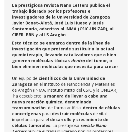
La prestigiosa revista Nano Letters publica el
trabajo liderado por los profesores e
investigadores de la Universidad de Zaragoza
Javier Bonet–Aletá, José Luis Hueso y Jesús
Santamaría, adscritos al INMA (CSIC-UNIZAR), al
CIBER–BBN y al IIS Aragón
Esta técnica se enmarca dentro de la línea de
investigación que pretende sustituir a la actual
quimioterapia, llevando catalizadores que o bien
generen moléculas tóxicas
dentro
del tumor, o
bien eliminen moléculas que necesita para crecer
Un equipo de
científicos de la Universidad de
Zaragoza
en el Instituto de Nanociencia y Materiales
de Aragón (INMA, instituto mixto del CSIC y la UNIZAR)
ha descubierto la
manera de llevar a cabo una
nueva reacción química, denominada
transaminación
, de forma artificial
dentro de células
cancerígenas
para
destruir moléculas
de vital
importancia para el
desarrollo y crecimiento de
células tumorales
. La prestigiosa
revista Nano
Letters
publica el trabajo liderado por los profesores