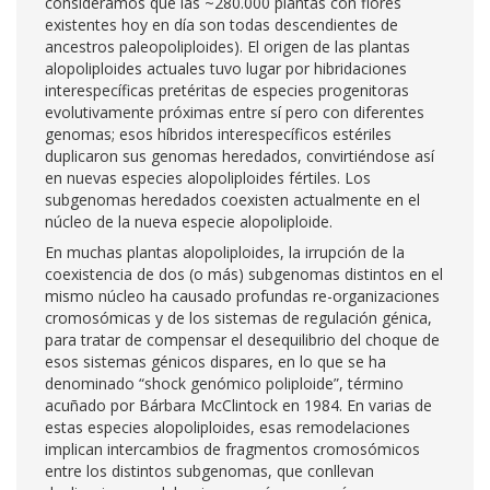
consideramos que las ~280.000 plantas con flores
existentes hoy en día son todas descendientes de
ancestros paleopoliploides). El origen de las plantas
alopoliploides actuales tuvo lugar por hibridaciones
interespecíficas pretéritas de especies progenitoras
evolutivamente próximas entre sí pero con diferentes
genomas; esos híbridos interespecíficos estériles
duplicaron sus genomas heredados, convirtiéndose así
en nuevas especies alopoliploides fértiles. Los
subgenomas heredados coexisten actualmente en el
núcleo de la nueva especie alopoliploide.
En muchas plantas alopoliploides, la irrupción de la
coexistencia de dos (o más) subgenomas distintos en el
mismo núcleo ha causado profundas re-organizaciones
cromosómicas y de los sistemas de regulación génica,
para tratar de compensar el desequilibrio del choque de
esos sistemas génicos dispares, en lo que se ha
denominado “shock genómico poliploide”, término
acuñado por Bárbara McClintock en 1984. En varias de
estas especies alopoliploides, esas remodelaciones
implican intercambios de fragmentos cromosómicos
entre los distintos subgenomas, que conllevan