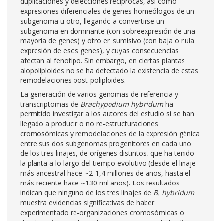
duplicaciones y delecciones recíprocas, así como
expresiones diferenciales de genes homeólogos de un
subgenoma u otro, llegando a convertirse un
subgenoma en dominante (con sobreexpresión de una
mayoría de genes) y otro en sumisivo (con baja o nula
expresión de esos genes), y cuyas consecuencias
afectan al fenotipo. Sin embargo, en ciertas plantas
alopoliploides no se ha detectado la existencia de estas
remodelaciones post-poliploides.
La generación de varios genomas de referencia y
transcriptomas de
Brachypodium hybridum
ha
permitido investigar a los autores del estudio si se han
llegado a producir o no re-estructuraciones
cromosómicas y remodelaciones de la expresión génica
entre sus dos subgenomas progenitores en cada uno
de los tres linajes, de orígenes distintos, que ha tenido
la planta a lo largo del tiempo evolutivo (desde el linaje
más ancestral hace ~2-1,4 millones de años, hasta el
más reciente hace ~130 mil años). Los resultados
indican que ninguno de los tres linajes de
B. hybridum
muestra evidencias significativas de haber
experimentado re-organizaciones cromosómicas o