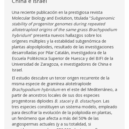
China e Israel
Una reciente publicación en la prestigiosa revista
Molecular Biology and Evolution, titulada “
Subgenomic
stability of progenitor genomes during repeated
allotetraploid origins of the same grass Brachypodium
hybridum
” presenta nuevos hallazgos sobre los
orígenes múltiples y la estabilidad subgenómica de
plantas alopoliploides, resultado de las investigaciones
desarrolladas por Pilar Catalán, investigadora de la
Escuela Politécnica Superior de Huesca y del BIFI de la
Universidad de Zaragoza, e investigadores de China e
Israel.
El estudio descubre un tercer origen recurrente de la
misma especie de gramínea alotetraploide
Brachypodium hybridum
en el este del Mediterráneo, a
partir de ancestros locales de sus dos especies
progenitoras diploides
B. stacei
y
B. distachyon
. Las
tres especies constituyen un sistema modelo, empleado
para descifrar la evolución de la poliploidía en plantas,
un fenómeno que afecta a más del 50% de las
angiospermas actuales (y a su totalidad, si