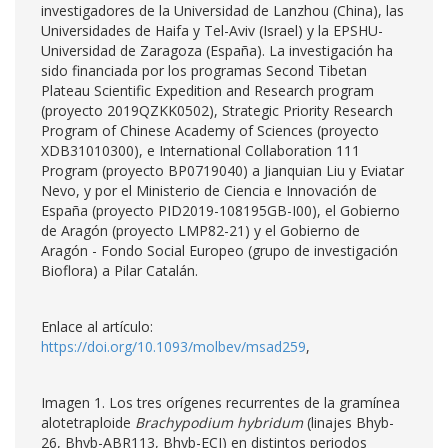
investigadores de la Universidad de Lanzhou (China), las
Universidades de Haifa y Tel-Aviv (Israel) y la EPSHU-
Universidad de Zaragoza (España). La investigación ha
sido financiada por los programas Second Tibetan
Plateau Scientific Expedition and Research program
(proyecto 2019QZKK0502), Strategic Priority Research
Program of Chinese Academy of Sciences (proyecto
XDB31010300), e International Collaboration 111
Program (proyecto BP0719040) a Jianquian Liu y Eviatar
Nevo, y por el Ministerio de Ciencia e Innovación de
España (proyecto PID2019-108195GB-I00), el Gobierno
de Aragón (proyecto LMP82-21) y el Gobierno de
Aragón - Fondo Social Europeo (grupo de investigación
Bioflora) a Pilar Catalán.
Enlace al artículo:
https://doi.org/10.1093/molbev/msad259
,
Imagen 1. Los tres orígenes recurrentes de la gramínea
alotetraploide
Brachypodium hybridum
(linajes Bhyb-
26, Bhyb-ABR113, Bhyb-ECI) en distintos periodos