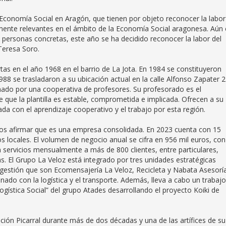
a Economía Social en Aragón, que tienen por objeto reconocer la labor
rmente relevantes en el ámbito de la Economía Social aragonesa. Aún
 y personas concretas, este año se ha decidido reconocer la labor del
Teresa Soro.
as en el año 1968 en el barrio de La Jota. En 1984 se constituyeron
 se trasladaron a su ubicación actual en la calle Alfonso Zapater 2
ionado por una cooperativa de profesores. Su profesorado es el
 que la plantilla es estable, comprometida e implicada. Ofrecen a su
da con el aprendizaje cooperativo y el trabajo por esta región.
os afirmar que es una empresa consolidada. En 2023 cuenta con 15
s locales. El volumen de negocio anual se cifra en 956 mil euros, con
 servicios mensualmente a más de 800 clientes, entre particulares,
. El Grupo La Veloz está integrado por tres unidades estratégicas
 gestión que son Ecomensajería La Veloz, Recicleta y Nabata Asesoría
nado con la logística y el transporte. Además, lleva a cabo un trabaj
gística Social” del grupo Atades desarrollando el proyecto Koiki de
ión Picarral durante más de dos décadas y una de las artífices de su