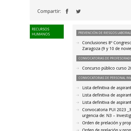
Compartir:
RECURSOS
PREVENCIÓN DE RIESGOS LABORAL
HUMANOS
Conclusiones 8º Congreso
Zaragoza (9 y 10 de novi
CONVOCATORIAS DE PROFESORAD
Concurso público curso 20
CONVOCATORIAS DE PERSONAL IN
Lista definitiva de aspir
Lista definitiva de aspir
Lista definitiva de aspir
Convocatoria PUI 2023 _3
urgencia de: N3 – Investig
Orden de prelación y pro
Orden de prelación y pro