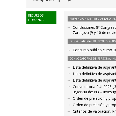
RECURSOS
PREVENCIÓN DE RIESGOS LABORAL
HUMANOS
Conclusiones 8º Congreso
Zaragoza (9 y 10 de novi
CONVOCATORIAS DE PROFESORAD
Concurso público curso 20
CONVOCATORIAS DE PERSONAL IN
Lista definitiva de aspir
Lista definitiva de aspir
Lista definitiva de aspir
Convocatoria PUI 2023 _3
urgencia de: N3 – Investig
Orden de prelación y pro
Orden de prelación y pro
Criterios de valoración. 