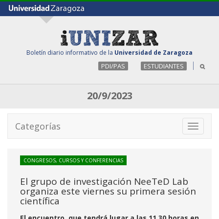
Boletín diario informativo de la
Universidad de Zaragoza
PDI/PAS
ESTUDIANTES
20/9/2023
Categorías
Toggle
navigati
CONGRESOS, CURSOS Y CONFERENCIAS
El grupo de investigación NeeTeD Lab
organiza este viernes su primera sesión
científica
El encuentro, que tendrá lugar a las 11.30 horas en