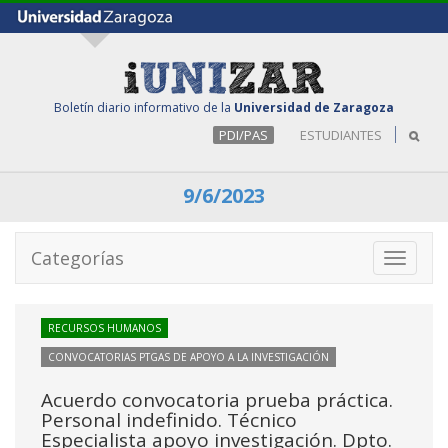
Boletín diario informativo de la
Universidad de Zaragoza
PDI/PAS
ESTUDIANTES
9/6/2023
Categorías
Toggle
navigati
RECURSOS HUMANOS
CONVOCATORIAS PTGAS DE APOYO A LA INVESTIGACIÓN
Acuerdo convocatoria prueba práctica.
Personal indefinido. Técnico
Especialista apoyo investigación. Dpto.