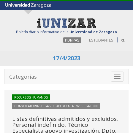
Boletín diario informativo de la
Universidad de Zaragoza
PDI/PAS
ESTUDIANTES
17/4/2023
Categorías
Toggle
navigati
RECURSOS HUMANOS
CONVOCATORIAS PTGAS DE APOYO A LA INVESTIGACIÓN
Listas definitivas admitidos y excluidos.
Personal indefinido. Técnico
Especialista apoyo investigación. Dpto.