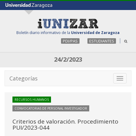
Boletín diario informativo de la
Universidad de Zaragoza
PDI/PAS
ESTUDIANTES
24/2/2023
Categorías
Toggle
navigati
RECURSOS HUMANOS
CONVOCATORIAS DE PERSONAL INVESTIGADOR
Criterios de valoración. Procedimiento
PUI/2023-044