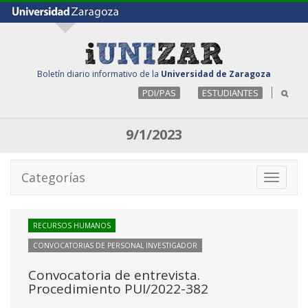
Boletín diario informativo de la
Universidad de Zaragoza
PDI/PAS
ESTUDIANTES
9/1/2023
Categorías
Toggle
navigati
RECURSOS HUMANOS
CONVOCATORIAS DE PERSONAL INVESTIGADOR
Convocatoria de entrevista.
Procedimiento PUI/2022-382