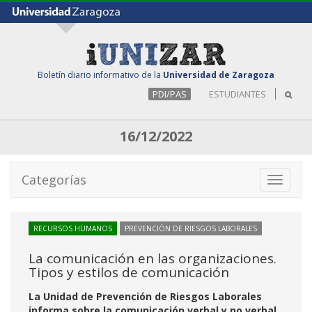
Boletín diario informativo de la
Universidad de Zaragoza
PDI/PAS
ESTUDIANTES
16/12/2022
Categorías
Toggle
navigati
RECURSOS HUMANOS
PREVENCIÓN DE RIESGOS LABORALES
La comunicación en las organizaciones.
Tipos y estilos de comunicación
La Unidad de Prevención de Riesgos Laborales
informa sobre la comunicación verbal y no verbal,