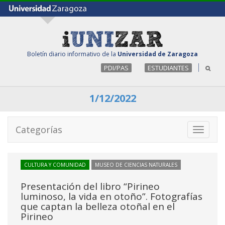
Boletín diario informativo de la
Universidad de Zaragoza
PDI/PAS
ESTUDIANTES
1/12/2022
Categorías
Toggle
navigati
CULTURA Y COMUNIDAD
MUSEO DE CIENCIAS NATURALES
Presentación del libro “Pirineo
luminoso, la vida en otoño”. Fotografías
que captan la belleza otoñal en el
Pirineo