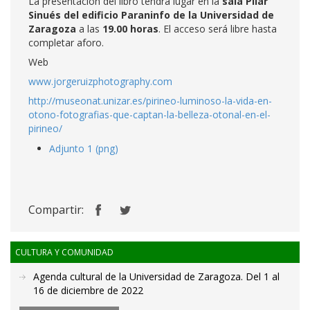
La presentación del libro tendrá lugar en la
sala Pilar
Sinués
del edificio Paraninfo de la Universidad de
Zaragoza
a las
19.00 horas
. El acceso será libre hasta
completar aforo.
Web
www.jorgeruizphotography.com
http://museonat.unizar.es/pirineo-luminoso-la-vida-en-
otono-fotografias-que-captan-la-belleza-otonal-en-el-
pirineo/
Adjunto 1 (png)
Compartir:
CULTURA Y COMUNIDAD
Agenda cultural de la Universidad de Zaragoza. Del 1 al
16 de diciembre de 2022