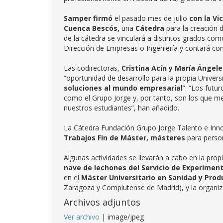
Samper firmó
el pasado mes de julio
con la Vi
Cuenca Bescós,
una
Cátedra
para la creación d
de la cátedra se vinculará a distintos grados com
Dirección de Empresas o Ingeniería y contará con 
Las codirectoras,
Cristina Acín y María Ángele
“oportunidad de desarrollo para la propia Universi
soluciones al mundo empresarial
”. “Los futu
como el Grupo Jorge y, por tanto, son los que me
nuestros estudiantes”, han añadido.
La Cátedra Fundación Grupo Jorge Talento e Inn
Trabajos Fin de Máster, másteres
para person
Algunas actividades se llevarán a cabo en la propi
nave de lechones del Servicio de Experimen
en el
Máster Universitario en Sanidad y Prod
Zaragoza y Complutense de Madrid), y la organi
Archivos adjuntos
Ver archivo
| image/jpeg