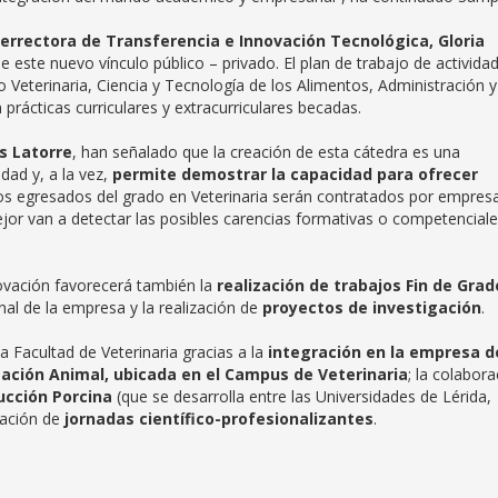
cerrectora de Transferencia e Innovación Tecnológica, Gloria
e este nuevo vínculo público – privado. El plan de trabajo de activida
o Veterinaria, Ciencia y Tecnología de los Alimentos, Administración y
prácticas curriculares y extracurriculares becadas.
s Latorre
, han señalado que la creación de esta cátedra es una
dad y, a la vez,
permite demostrar la capacidad para ofrecer
ros egresados del grado en Veterinaria serán contratados por empres
jor van a detectar las posibles carencias formativas o competencial
ovación favorecerá también la
realización de trabajos Fin de Grad
al de la empresa y la realización de
proyectos de investigación
.
a Facultad de Veterinaria gracias a la
integración en la empresa d
tación Animal, ubicada en el Campus de Veterinaria
; la colabor
ucción Porcina
(que se desarrolla entre las Universidades de Lérida,
zación de
jornadas científico-profesionalizantes
.