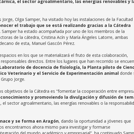
cárnica, el sector agroalimentario, las energías renovables y l
Jorge, Olga Samper, ha visitado hoy las instalaciones de la Facultad
onocer el trabajo que se está realizando gracias a la Cátedra
. Samper ha estado acompañada por uno de los miembros de la
toras de la cátedra, Cristina Acín y María Ángeles Latorre, ambas
el decano de esta, Manuel Gascón Pérez.
espacios en los que se materializará el fruto de esta colaboración,
esponsables directos. Entre los lugares que han recorrido se encuen
aboratorio de docencia de fisiología, la Planta piloto de Cienc
nico Veterinario y el Servicio de Experimentación animal
donde 
 Grupo Jorge.
os objetivos de la Cátedra es “fomentar la cooperación entre empres
 conocimiento y promoviendo la divulgación y difusión de tem
, el sector agroalimentario, las energías renovables o la responsabili
e nace y se forma en Aragón
, dando la oportunidad a jóvenes que
nos encontramos ahora mismo para investigar y formarse
 integración del mundo académico y empresarial”, ha continuado Samp