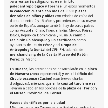
para realizar investigaciones en el ámbito
paleoantropológico y forense
. En estos momentos
la colección cuenta con más de 3.600 piezas
dentales de niños y niñas
con edades de caída del
diente de entre 2 y 15 años y procedentes en su mayor
parte de España, aunque también hay de otros países
como Australia, China, Francia, India, México, Países
Bajos, República Dominicana y Rusia.
A cambio
recibirán un obsequio y un certificado
como
ayudantes del Ratón Pérez y del
Grupo de
Antropología Dental
del CENIEH, además de
merchandising de la Casita Museo del Ratón
Pérez
de Madrid.
En
Huesca
, las actividades se desarrollarán en la
plaza
de Navarra
(zona experimental)
y en el Edificio del
Círculo oscense (Casino)
(con breves charlas
divulgativas), mientras que en la
capital turolense
se
llevarán a cabo en los porches de la
plaza del Torico y
el Museo Provincial de Teruel.
Paseos científicos por la ciudad
Mientras tanto, en Zaragoza la actividad se centrará en