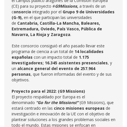
el campus público aragonés de la Comisión Europea
(CE) para su proyecto #
G9Missions,
a través de un
c
onsorcio
integrado por el
Grupo 9 de Universidades
(G-9),
en el que participan las universidades
de
Cantabria, Castilla-La Mancha, Baleares,
Extremadura, Oviedo, País Vasco, Pública de
Navarra, La Rioja y Zaragoza
.
Este consorcio consiguió el año pasado llevar este
programa de ciencia a un total de
14 localidades
españolas
con un impacto total de
1.175
investigadores; 16.345 asistentes presenciales
, y
un
alcance general del evento de 257.964
personas
, que fueron informadas del evento y de sus
objetivos.
Proyecto para el 2022: (G9 Missions)
El proyecto respaldado por Europa es el
denominado
“Go for the Missions!”
(G9 Missions), que
estará centrado en las
cinco misiones europeas
de
investigación e innovación de la UE con el objetivo de
plantear soluciones a los grandes problemas sociales en
todo el mundo. Estas misiones se enfocan en