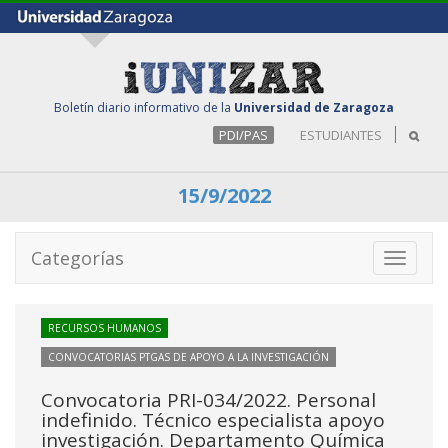
Boletín diario informativo de la
Universidad de Zaragoza
PDI/PAS
ESTUDIANTES
15/9/2022
Categorías
Toggle
navigati
RECURSOS HUMANOS
CONVOCATORIAS PTGAS DE APOYO A LA INVESTIGACIÓN
Convocatoria PRI-034/2022. Personal
indefinido. Técnico especialista apoyo
investigación. Departamento Química