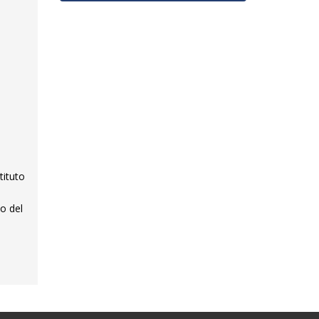
tituto
io del