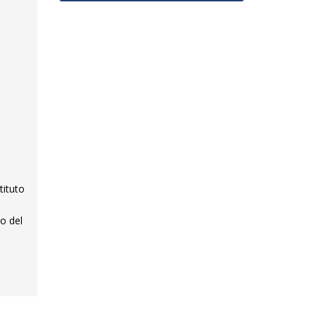
tituto
io del