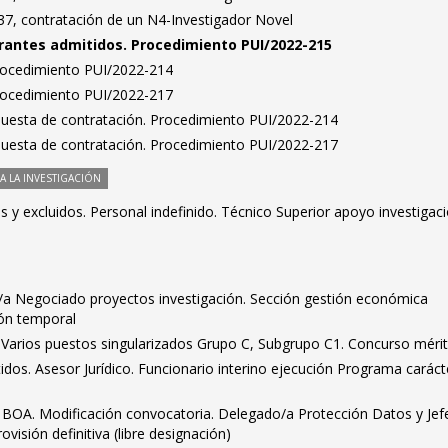
7, contratación de un N4-Investigador Novel
pirantes admitidos. Procedimiento PUI/2022-215
Procedimiento PUI/2022-214
Procedimiento PUI/2022-217
puesta de contratación. Procedimiento PUI/2022-214
puesta de contratación. Procedimiento PUI/2022-217
 LA INVESTIGACIÓN
os y excluidos. Personal indefinido. Técnico Superior apoyo investigaci
fe/a Negociado proyectos investigación. Sección gestión económica
ión temporal
s. Varios puestos singularizados Grupo C, Subgrupo C1. Concurso méri
tidos. Asesor Jurídico. Funcionario interino ejecución Programa caráct
l BOA. Modificación convocatoria. Delegado/a Protección Datos y Jef
ovisión definitiva (libre designación)