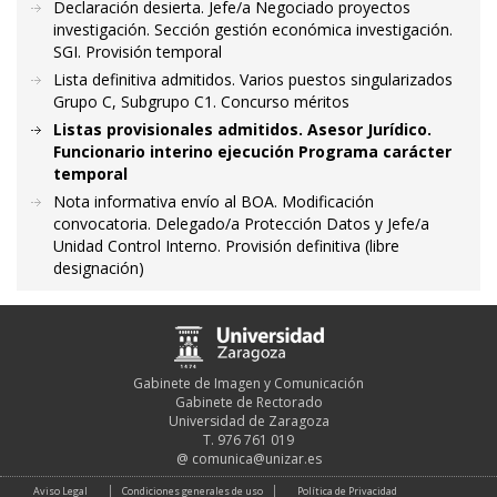
Declaración desierta. Jefe/a Negociado proyectos
investigación. Sección gestión económica investigación.
SGI. Provisión temporal
Lista definitiva admitidos. Varios puestos singularizados
Grupo C, Subgrupo C1. Concurso méritos
Listas provisionales admitidos. Asesor Jurídico.
Funcionario interino ejecución Programa carácter
temporal
Nota informativa envío al BOA. Modificación
convocatoria. Delegado/a Protección Datos y Jefe/a
Unidad Control Interno. Provisión definitiva (libre
designación)
Gabinete de Imagen y Comunicación
Gabinete de Rectorado
Universidad de Zaragoza
T. 976 761 019
@
comunica@unizar.es
Aviso Legal
Condiciones generales de uso
Política de Privacidad