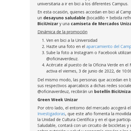
universitaria a ir en bici a los diferentes Campus.
En esta ocasión, quienes accedan en bici al Camp
un
desayuno saludable
(bocadillo + bebida ref
BiciUnizar
y una
camiseta de Mercados Uniz
Dinámica de la promoción
Ven en bici a la Universidad
Hazte una foto en el
aparcamiento del Camp
Sube la foto a Instagram o Facebook utiliza
@oficinaverdeuz.
Acércate al puesto de la Oficina Verde en el
activa el viernes, 3 de junio de 2022, de 10:0
Del mismo modo, las personas que accedan en bi
sus respectivos aparcabicis a dichas redes socia
@oficinaverdeuz, recibirán un
botellín BiciUniza
Green Week Unizar
Por otro lado, el entorno del mercado acogerá e
Investigadoras
, que este año fomenta la movilida
la Unidad de Cultura Científica y en el que partici
Saludable, contará con un circuito de bicicletas 