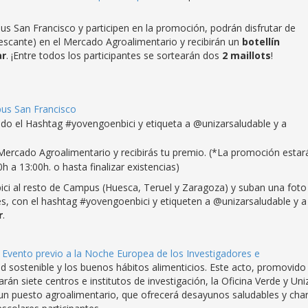
us San Francisco y participen en la promoción, podrán disfrutar de
rescante) en el Mercado Agroalimentario y recibirán un
botellín
ar
. ¡Entre todos los participantes se sortearán dos
2 maillots
!
us San Francisco
ndo el Hashtag #yovengoenbici y etiqueta a @unizarsaludable y a
 Mercado Agroalimentario y recibirás tu premio. (*La promoción estar
0h a 13:00h. o hasta finalizar existencias)
ci al resto de Campus (Huesca, Teruel y Zaragoza) y suban una foto
les, con el hashtag #yovengoenbici y etiqueten a @unizarsaludable y a
r
.
l
Evento previo a la Noche Europea de los Investigadores e
d sostenible y los buenos hábitos alimenticios. Este acto, promovido
parán siete centros e institutos de investigación, la Oficina Verde y Uni
y un puesto agroalimentario, que ofrecerá desayunos saludables y char