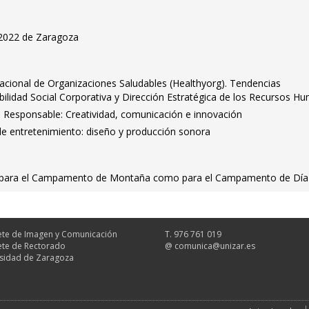
o 2022 de Zaragoza
rnacional de Organizaciones Saludables (Healthyorg). Tendencias
lidad Social Corporativa y Dirección Estratégica de los Recursos H
Responsable: Creatividad, comunicación e innovación
de entretenimiento: diseño y producción sonora
o para el Campamento de Montaña como para el Campamento de Día
te de Imagen y Comunicación
T. 976 761 019
te de Rectorado
@
comunica@unizar.es
sidad de Zaragoza