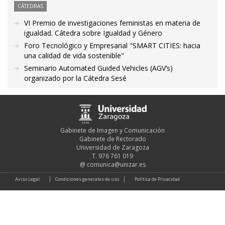
CÁTEDRAS
VI Premio de investigaciones feministas en materia de
igualdad. Cátedra sobre Igualdad y Género
Foro Tecnológico y Empresarial "SMART CITIES: hacia
una calidad de vida sostenible"
Seminario Automated Guided Vehicles (AGV’s)
organizado por la Cátedra Sesé
Gabinete de Imagen y Comunicación
Gabinete de Rectorado
Universidad de Zaragoza
T. 976 761 019
@
comunica@unizar.es
Aviso Legal
Condiciones generales de uso
Política de Privacidad