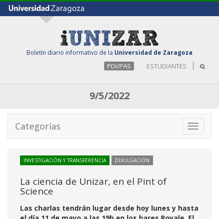
Boletín diario informativo de la
Universidad de Zaragoza
PDI/PAS
ESTUDIANTES
9/5/2022
Categorías
Toggle
navigati
INVESTIGACIÓN Y TRANSFERENCIA
DIVULGACIÓN
La ciencia de Unizar, en el Pint of
Science
Las charlas tendrán lugar desde hoy lunes y hasta
el día 11 de mayo a las 19h en los bares Royale, El