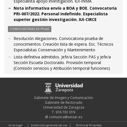
Especialista apoyo investigación. IUI-INMA
Nota informativa envío a BOA y BOE. Convocatoria
PRI-007/2022. Personal indefinido. Especialista
superior gestión investigación. IUI-CIRCE
CONVOCATORIAS DE PTGAS
Resolución Alegaciones. Convocatoria prueba de
conocimientos. Creación lista de espera. Esc. Técnicos
Especialistas Conservación y Mantenimiento
Lista definitiva admitidos. Jefe/a Sección PAS y Jefe/a
Sección Escuela Doctorado. Provisión temporal
(Comisión servicios y Atribución temporal funciones)
Gabinete de Imagen y Comunicación
Gabinete de Rectorado
Universidad de Zaragoza
T. 976 761 019
@
comunica@unizar.es
Aviso Legal
Condiciones generales de uso
Política de Privacidad