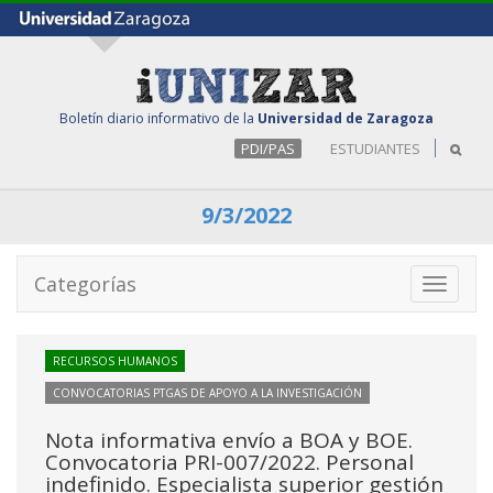
Boletín diario informativo de la
Universidad de Zaragoza
PDI/PAS
ESTUDIANTES
9/3/2022
Categorías
Toggle
navigati
RECURSOS HUMANOS
CONVOCATORIAS PTGAS DE APOYO A LA INVESTIGACIÓN
Nota informativa envío a BOA y BOE.
Convocatoria PRI-007/2022. Personal
indefinido. Especialista superior gestión